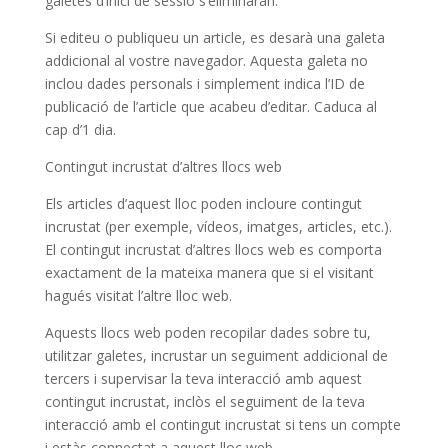
galetes d’inici de sessió s’eliminaran.
Si editeu o publiqueu un article, es desarà una galeta
addicional al vostre navegador. Aquesta galeta no
inclou dades personals i simplement indica l’ID de
publicació de l’article que acabeu d’editar. Caduca al
cap d’1 dia.
Contingut incrustat d’altres llocs web
Els articles d’aquest lloc poden incloure contingut
incrustat (per exemple, vídeos, imatges, articles, etc.).
El contingut incrustat d’altres llocs web es comporta
exactament de la mateixa manera que si el visitant
hagués visitat l’altre lloc web.
Aquests llocs web poden recopilar dades sobre tu,
utilitzar galetes, incrustar un seguiment addicional de
tercers i supervisar la teva interacció amb aquest
contingut incrustat, inclòs el seguiment de la teva
interacció amb el contingut incrustat si tens un compte
i estàs connectat a aquest lloc web.