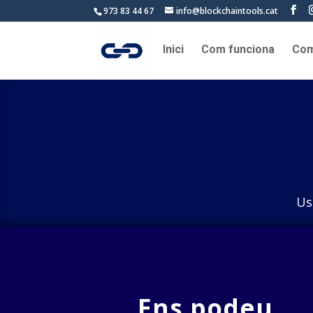
973 83 44 67
info@blockchaintools.cat
Inici
Com funciona
Com
Us
Ens podeu