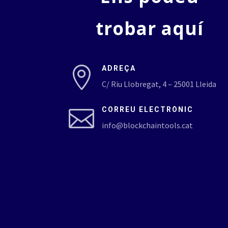
trobar aquí
ADREÇA

C/ Riu Llobregat, 4 – 25001 Lleida
CORREU ELECTRÒNIC

info@blockchaintools.cat