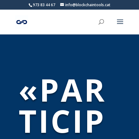
973 83 44 67
info@blockchaintools.cat
«PAR
TICIP