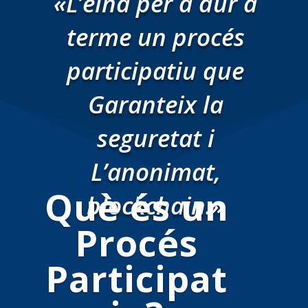
«L’eina per a dur a
terme un procés
participatiu que
Garanteix la
seguretat i
L’anonimat,
Què és un
blockchain.»
Procés
Participat